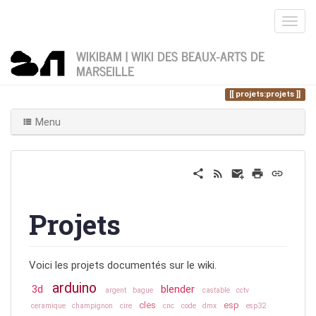
WIKIBAM | WIKI DES BEAUX-ARTS DE
MARSEILLE
Home
Vous êtes ici
projets
projets:projets
Menu
Projets
Voici les projets documentés sur le wiki.
arduino
3d
blender
argent
bague
castable
cctv
cles
esp
ceramique
champignon
cire
cnc
code
dmx
esp32