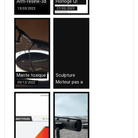
Arm-resine-3d
Horloge QI
13/03/2023
27/02/2023
Mante toxique
Sculpture
Moteur pas a
09/12/2022
pas
09/05/2022