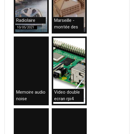
Radiolaire
Marseille -
montée des
10/05/2021
eaux
09/04/2021
Memoire audio
Video double
noise
ecran rpi4
29/01/2021
21/01/2021