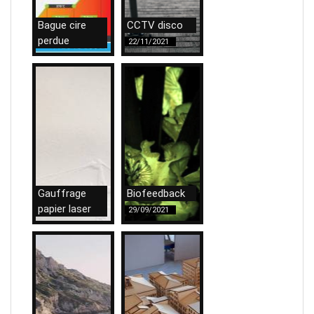
Bague cire
CCTV disco
perdue
22/11/2021
09/12/2021
Gauffrage
Biofeedback
papier laser
29/09/2021
12/10/2021