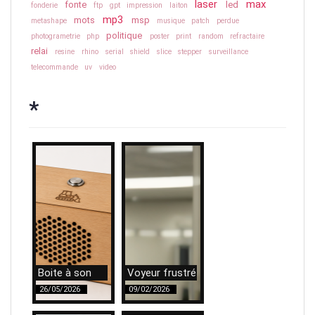
laser
max
fonte
led
fonderie
ftp
gpt
impression
laiton
mp3
mots
msp
metashape
musique
patch
perdue
politique
photogrametrie
php
poster
print
random
refractaire
relai
resine
rhino
serial
shield
slice
stepper
surveillance
telecommande
uv
video
*
Boite à son
Voyeur frustré
26/05/2026
09/02/2026