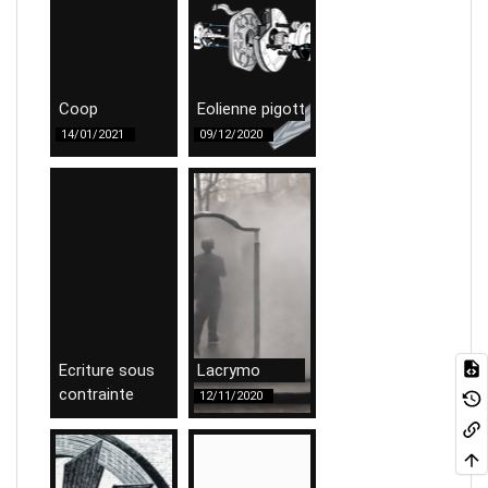
Coop
Eolienne pigott
14/01/2021
09/12/2020
Ecriture sous
Lacrymo
contrainte
12/11/2020
12/11/2020