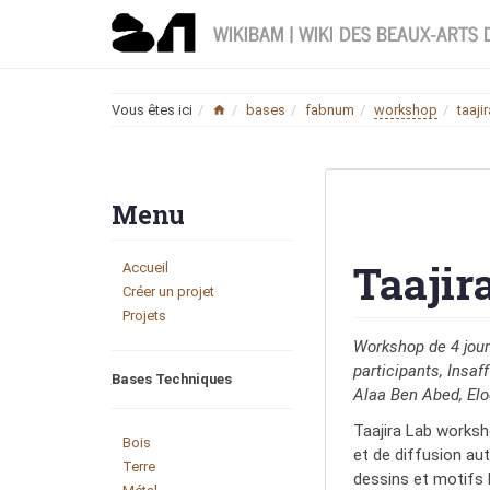
WIKIBAM | WIKI DES BEAUX-ARTS
Home
Vous êtes ici
bases
fabnum
workshop
taaji
Menu
Taajir
Accueil
Créer un projet
Projets
Workshop de 4 jour
participants, Insa
Bases Techniques
Alaa Ben Abed, El
Taajira Lab worksh
Bois
et de diffusion aut
Terre
dessins et motifs 