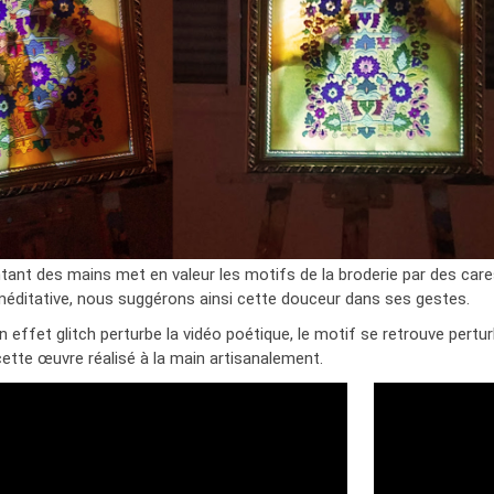
tant des mains met en valeur les motifs de la broderie par des cares
 méditative, nous suggérons ainsi cette douceur dans ses gestes.
effet glitch perturbe la vidéo poétique, le motif se retrouve pertur
ette œuvre réalisé à la main artisanalement.