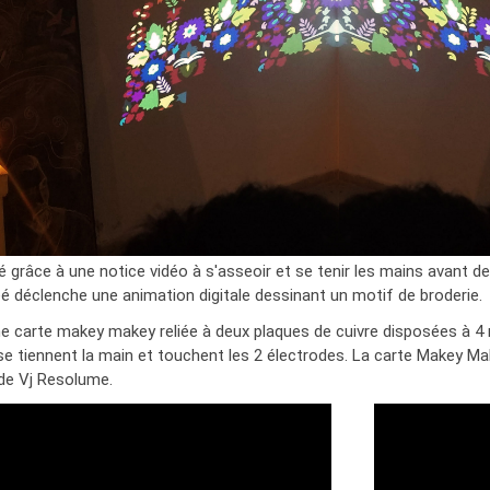
é grâce à une notice vidéo à s'asseoir et se tenir les mains avant d
réé déclenche une animation digitale dessinant un motif de broderie.
 carte makey makey reliée à deux plaques de cuivre disposées à 4 
e tiennent la main et touchent les 2 électrodes. La carte Makey M
l de Vj Resolume.