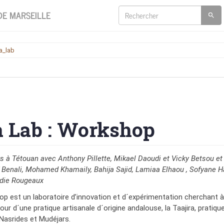
 DE MARSEILLE
ra_lab
a Lab : Workshop
s à Tétouan avec Anthony Pillette, Mikael Daoudi et Vicky Betsou et
ff Benali, Mohamed Khamaily, Bahija Sajid, Lamiaa Elhaou , Sofyane H
odie Rougeaux
op est un laboratoire d’innovation et d´expérimentation cherchant 
our d´une pratique artisanale d´origine andalouse, la Taajira, pratiqu
Nasrides et Mudéjars.