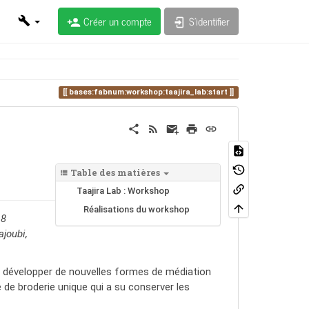
Créer un compte
S'identifier
bases:fabnum:workshop:taajira_lab:start
Table des matières
Taajira Lab : Workshop
Réalisations du workshop
 8
ajoubi,
à développer de nouvelles formes de médiation
e de broderie unique qui a su conserver les