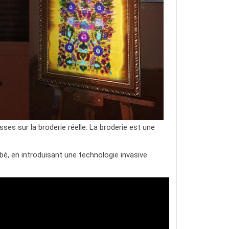
ses sur la broderie réelle. La broderie est une
bé, en introduisant une technologie invasive