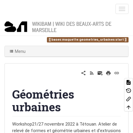
WIKIBAM | WIKI DES BEAUX-ARTS DE
MARSEILLE
Home
Vous êtes ici
bases
maquette
geometries_urbaines
bases:maquette:geometries_urbaines:start
Menu
Géométries
urbaines
Workshop21/27 novembre 2022 à Tétouan. Atelier de
relevé de formes et géométrie urbaines et d'extrusions