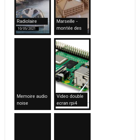
Radiolaire
Marseille -
montée des
10/05/2021
eaux
09/04/2021
Memoire audio
Video double
noise
ecran rpi4
29/01/2021
21/01/2021