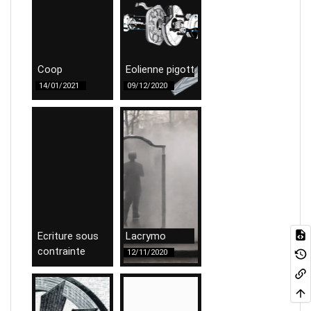
Coop
Eolienne pigott
14/01/2021
09/12/2020
Ecriture sous
Lacrymo
contrainte
12/11/2020
12/11/2020