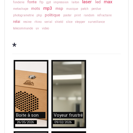
laser
max
fonte
led
fonderie
ftp
gpt
impression
laiton
mp3
mots
msp
metashape
musique
patch
perdue
politique
photogrametrie
php
poster
print
random
refractaire
relai
resine
rhino
serial
shield
slice
stepper
surveillance
telecommande
uv
video
*
Boite à son
Voyeur frustré
26/05/2026
09/02/2026