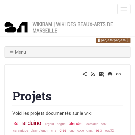
WIKIBAM | WIKI DES BEAUX-ARTS DE
MARSEILLE
Home
Vous êtes ici
projets
projets:projets
Menu
Projets
Voici les projets documentés sur le wiki.
arduino
3d
blender
argent
bague
castable
cctv
cles
esp
ceramique
champignon
cire
cnc
code
dmx
esp32