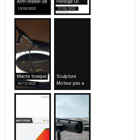
Arm-resine-3d
Horloge QI
13/03/2023
27/02/2023
Mante toxique
Sculpture
Moteur pas a
09/12/2022
pas
09/05/2022