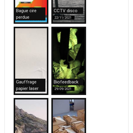
Bague cire
CCTV disco
perdue
22/11/2021
09/12/2021
Gauffrage
Biofeedback
papier laser
29/09/2021
12/10/2021